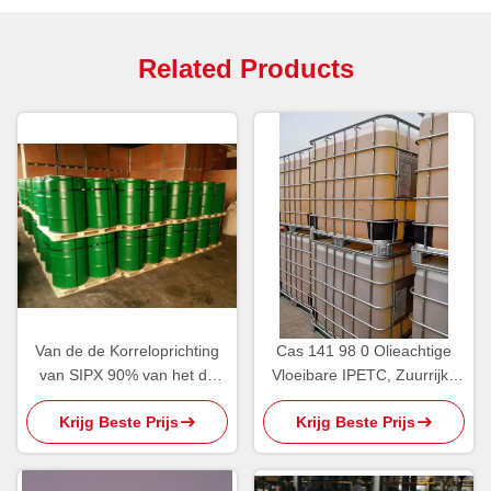
Related Products
Van de de Korreloprichting
Cas 141 98 0 Olieachtige
van SIPX 90% van het de
Vloeibare IPETC, Zuurrijke
Reagentianatrium Isopropyl
Isopropyl
Krijg Beste Prijs
Krijg Beste Prijs
Xanthogenaat
Ethylthionocarbamate