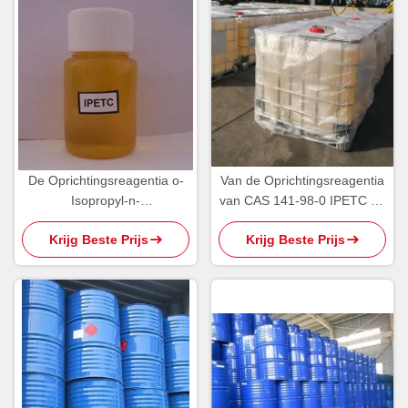
De Oprichtingsreagentia o-
Van de Oprichtingsreagentia
Isopropyl-n-
van CAS 141-98-0 IPETC de
Ethylthionocarbamate IPETC
Geelachtige Olieachtige
Krijg Beste Prijs
Krijg Beste Prijs
AERO 3894 van PH5 95%
Vloeistof