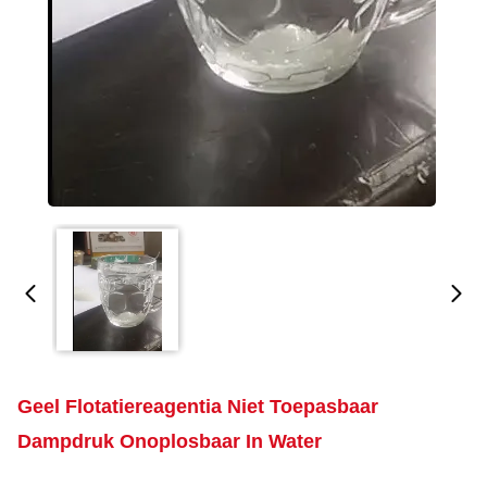
Geel Flotatiereagentia Niet Toepasbaar
Dampdruk Onoplosbaar In Water