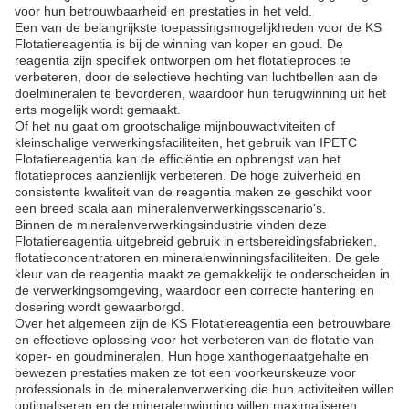
voor hun betrouwbaarheid en prestaties in het veld.
Een van de belangrijkste toepassingsmogelijkheden voor de KS
Flotatiereagentia is bij de winning van koper en goud. De
reagentia zijn specifiek ontworpen om het flotatieproces te
verbeteren, door de selectieve hechting van luchtbellen aan de
doelmineralen te bevorderen, waardoor hun terugwinning uit het
erts mogelijk wordt gemaakt.
Of het nu gaat om grootschalige mijnbouwactiviteiten of
kleinschalige verwerkingsfaciliteiten, het gebruik van IPETC
Flotatiereagentia kan de efficiëntie en opbrengst van het
flotatieproces aanzienlijk verbeteren. De hoge zuiverheid en
consistente kwaliteit van de reagentia maken ze geschikt voor
een breed scala aan mineralenverwerkingsscenario's.
Binnen de mineralenverwerkingsindustrie vinden deze
Flotatiereagentia uitgebreid gebruik in ertsbereidingsfabrieken,
flotatieconcentratoren en mineralenwinningsfaciliteiten. De gele
kleur van de reagentia maakt ze gemakkelijk te onderscheiden in
de verwerkingsomgeving, waardoor een correcte hantering en
dosering wordt gewaarborgd.
Over het algemeen zijn de KS Flotatiereagentia een betrouwbare
en effectieve oplossing voor het verbeteren van de flotatie van
koper- en goudmineralen. Hun hoge xanthogenaatgehalte en
bewezen prestaties maken ze tot een voorkeurskeuze voor
professionals in de mineralenverwerking die hun activiteiten willen
optimaliseren en de mineralenwinning willen maximaliseren.