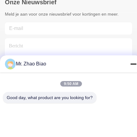
Onze Nieuwsbrief
Meld je aan voor onze nieuwsbrief voor kortingen en meer.
Mr. Zhao Biao
Neem Contact Met Ons Op
9:50 AM
Good day, what product are you looking for?
Privacybeleid
|
Sitemap
| China Goede kwaliteit
Oprichtingsreagentia Leverancier. Copyright © 2021-2025 CHINA
HUNAN KINSUN IMP. & EXP. CO., LTD. Alle rechten
voorbehouden.