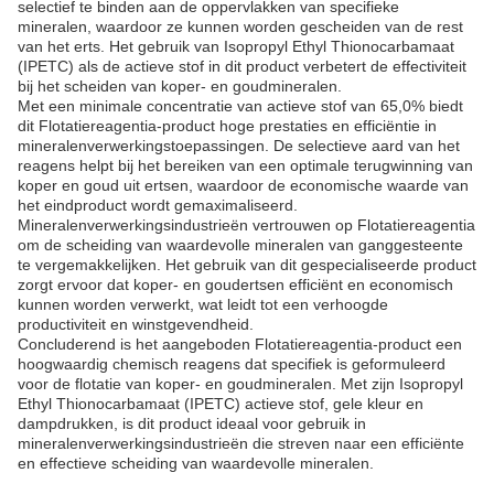
selectief te binden aan de oppervlakken van specifieke
mineralen, waardoor ze kunnen worden gescheiden van de rest
van het erts. Het gebruik van Isopropyl Ethyl Thionocarbamaat
(IPETC) als de actieve stof in dit product verbetert de effectiviteit
bij het scheiden van koper- en goudmineralen.
Met een minimale concentratie van actieve stof van 65,0% biedt
dit Flotatiereagentia-product hoge prestaties en efficiëntie in
mineralenverwerkingstoepassingen. De selectieve aard van het
reagens helpt bij het bereiken van een optimale terugwinning van
koper en goud uit ertsen, waardoor de economische waarde van
het eindproduct wordt gemaximaliseerd.
Mineralenverwerkingsindustrieën vertrouwen op Flotatiereagentia
om de scheiding van waardevolle mineralen van ganggesteente
te vergemakkelijken. Het gebruik van dit gespecialiseerde product
zorgt ervoor dat koper- en goudertsen efficiënt en economisch
kunnen worden verwerkt, wat leidt tot een verhoogde
productiviteit en winstgevendheid.
Concluderend is het aangeboden Flotatiereagentia-product een
hoogwaardig chemisch reagens dat specifiek is geformuleerd
voor de flotatie van koper- en goudmineralen. Met zijn Isopropyl
Ethyl Thionocarbamaat (IPETC) actieve stof, gele kleur en
dampdrukken, is dit product ideaal voor gebruik in
mineralenverwerkingsindustrieën die streven naar een efficiënte
en effectieve scheiding van waardevolle mineralen.