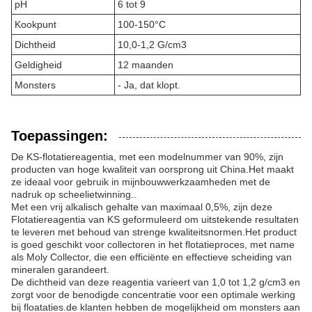
pH
6 tot 9
Kookpunt
100-150°C
Dichtheid
10,0-1,2 G/cm3
Geldigheid
12 maanden
Monsters
- Ja, dat klopt.
Toepassingen:
De KS-flotatiereagentia, met een modelnummer van 90%, zijn
producten van hoge kwaliteit van oorsprong uit China.Het maakt
ze ideaal voor gebruik in mijnbouwwerkzaamheden met de
nadruk op scheelietwinning..
Met een vrij alkalisch gehalte van maximaal 0,5%, zijn deze
Flotatiereagentia van KS geformuleerd om uitstekende resultaten
te leveren met behoud van strenge kwaliteitsnormen.Het product
is goed geschikt voor collectoren in het flotatieproces, met name
als Moly Collector, die een efficiënte en effectieve scheiding van
mineralen garandeert.
De dichtheid van deze reagentia varieert van 1,0 tot 1,2 g/cm3 en
zorgt voor de benodigde concentratie voor een optimale werking
bij floataties.de klanten hebben de mogelijkheid om monsters aan