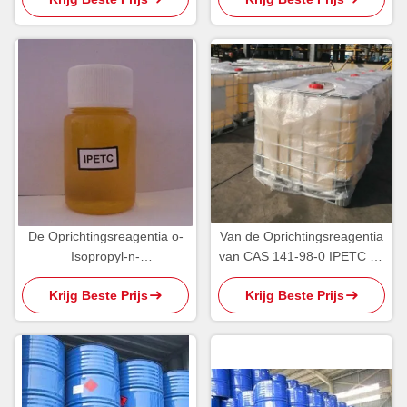
Xanthogenaat
Ethylthionocarbamate
De Oprichtingsreagentia o-
Van de Oprichtingsreagentia
Isopropyl-n-
van CAS 141-98-0 IPETC de
Ethylthionocarbamate IPETC
Geelachtige Olieachtige
Krijg Beste Prijs
Krijg Beste Prijs
AERO 3894 van PH5 95%
Vloeistof