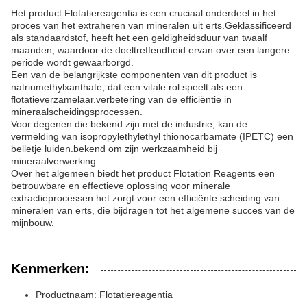
Het product Flotatiereagentia is een cruciaal onderdeel in het
proces van het extraheren van mineralen uit erts.Geklassificeerd
als standaardstof, heeft het een geldigheidsduur van twaalf
maanden, waardoor de doeltreffendheid ervan over een langere
periode wordt gewaarborgd.
Een van de belangrijkste componenten van dit product is
natriumethylxanthate, dat een vitale rol speelt als een
flotatieverzamelaar.verbetering van de efficiëntie in
mineraalscheidingsprocessen.
Voor degenen die bekend zijn met de industrie, kan de
vermelding van isopropylethylethyl thionocarbamate (IPETC) een
belletje luiden.bekend om zijn werkzaamheid bij
mineraalverwerking.
Over het algemeen biedt het product Flotation Reagents een
betrouwbare en effectieve oplossing voor minerale
extractieprocessen.het zorgt voor een efficiënte scheiding van
mineralen van erts, die bijdragen tot het algemene succes van de
mijnbouw.
Kenmerken:
Productnaam: Flotatiereagentia