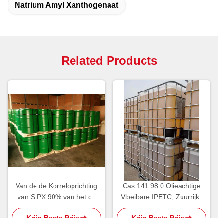
Natrium Amyl Xanthogenaat
Related Products
Van de de Korreloprichting
Cas 141 98 0 Olieachtige
van SIPX 90% van het de
Vloeibare IPETC, Zuurrijke
Reagentianatrium Isopropyl
Isopropyl
Krijg Beste Prijs
Krijg Beste Prijs