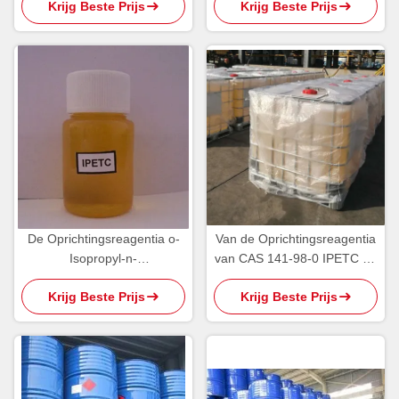
Krijg Beste Prijs
Krijg Beste Prijs
Xanthogenaat
Ethylthionocarbamate
De Oprichtingsreagentia o-
Van de Oprichtingsreagentia
Isopropyl-n-
van CAS 141-98-0 IPETC de
Ethylthionocarbamate IPETC
Geelachtige Olieachtige
Krijg Beste Prijs
Krijg Beste Prijs
AERO 3894 van PH5 95%
Vloeistof