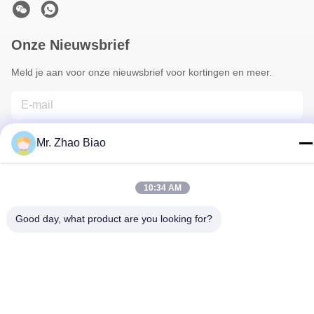
Onze Nieuwsbrief
Meld je aan voor onze nieuwsbrief voor kortingen en meer.
Mr. Zhao Biao
10:34 AM
Good day, what product are you looking for?
Neem Contact Met Ons Op
Privacybeleid
|
Sitemap
| China Goede kwaliteit
Oprichtingsreagentia Leverancier. Copyright © 2021-2025 CHINA