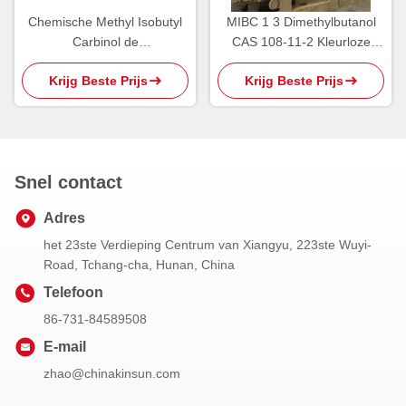
Chemische Methyl Isobutyl
MIBC 1 3 Dimethylbutanol
Carbinol de
CAS 108-11-2 Kleurloze
Oprichtingsreagentia CAS
Vloeistof
Krijg Beste Prijs
Krijg Beste Prijs
108-11-2 van 800kg MIBC
Snel contact
Adres
het 23ste Verdieping Centrum van Xiangyu, 223ste Wuyi-
Road, Tchang-cha, Hunan, China
Telefoon
86-731-84589508
E-mail
zhao@chinakinsun.com