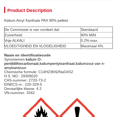
Product Description
Kalium Amyl Xanthate PAX 90% pellets
De Commissie is van oordeel dat:
Standaard
Zuiverheid:
90% MIN.
Vrije ALKALI
0.2% max.
VLOEGTIGHEID EN VLOGELIGHEID
Maximaal 4%.
Naam en identificatiecode
Synoniemen:
kalium O-
pentildithiocarbonaat
,
kaliumpentylxanthaat
,
kaliumzout van n-
amylxantzuur
Chemische formule: C14H23KN2NaO4S2
H.S. NO.: 29309020
CAS-nummer: 2720-73-2
EINECS nr.: 220-329-5
Gevaarlijke klasse: 4.2
VN-nummer: 3342