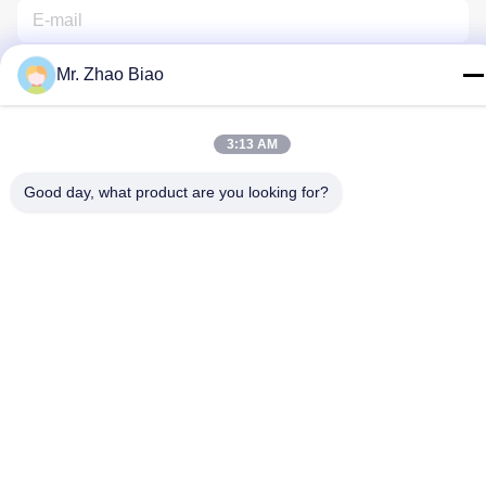
Mr. Zhao Biao
3:13 AM
Good day, what product are you looking for?
Neem Contact Met Ons Op
Privacybeleid
|
Sitemap
| China Goede kwaliteit
Oprichtingsreagentia Leverancier. Copyright © 2021-2025 CHINA
HUNAN KINSUN IMP. & EXP. CO., LTD. Alle rechten
voorbehouden.