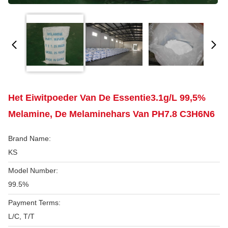
Het Eiwitpoeder Van De Essentie3.1g/l 99,5%
Melamine, De Melaminehars Van PH7.8 C3H6N6
Brand Name:
KS
Model Number:
99.5%
Payment Terms:
L/C, T/T