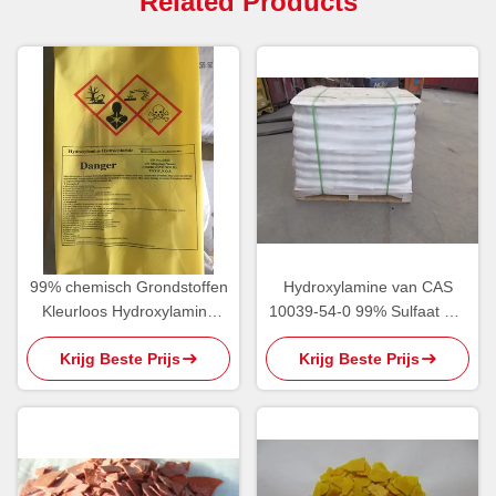
Related Products
99% chemisch Grondstoffen
Hydroxylamine van CAS
Kleurloos Hydroxylamine
10039-54-0 99% Sulfaat Wit
Waterstofchloride
Crystal Powder
Krijg Beste Prijs
Krijg Beste Prijs