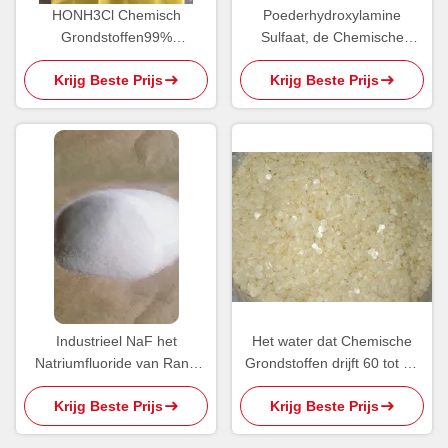
HONH3Cl Chemisch
Poederhydroxylamine
Grondstoffen99%
Sulfaat, de Chemische
Hydroxylammonium Chloride
Tussenpersoon van
Krijg Beste Prijs
Krijg Beste Prijs
2928000090
ISO9001 CAS 10039-54-0
Industrieel NaF het
Het water dat Chemische
Natriumfluoride van Rang
Grondstoffen drijft 60 tot 63
Chemisch Grondstoffen
Graad maakt Bijenwas hard
Krijg Beste Prijs
Krijg Beste Prijs