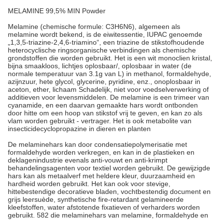
MELAMINE 99,5% MIN Powder
Melamine (chemische formule: C3H6N6), algemeen als
melamine wordt bekend, is de eiwitessentie, IUPAC genoemde
„1,3,5-triazine-2,4,6-triamino“, een triazine de stikstofhoudende
heterocyclische ringsorganische verbindingen als chemische
grondstoffen die worden gebruikt. Het is een wit monoclien kristal,
bijna smaakloos, lichtjes oplosbaar/, oplosbaar in water (de
normale temperatuur van 3.1g van L) in methanol, formaldehyde,
azijnzuur, hete glycol, glycerine, pyridine, enz., onoplosbaar in
aceton, ether, lichaam Schadelijk, niet voor voedselverwerking of
additieven voor levensmiddelen. De melamine is een trimeer van
cyanamide, en een daarvan gemaakte hars wordt ontbonden
door hitte om een hoop van stikstof vrij te geven, en kan zo als
vlam worden gebruikt - vertrager. Het is ook metabolite van
insecticidecyclopropazine in dieren en planten
De melaminehars kan door condensatiepolymerisatie met
formaldehyde worden verkregen, en kan in de plastieken en
deklagenindustrie evenals anti-vouwt en anti-krimpt
behandelingsagenten voor textiel worden gebruikt. De gewijzigde
hars kan als metaalverf met heldere kleur, duurzaamheid en
hardheid worden gebruikt. Het kan ook voor stevige,
hittebestendige decoratieve bladen, vochtbestendig document en
grijs leersuède, synthetische fire-retardant gelamineerde
kleefstoffen, water afstotende fixatieven of verharders worden
gebruikt. 582 die melaminehars van melamine, formaldehyde en