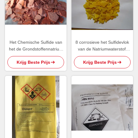
Het Chemische Sulfide van
8 corrosieve het Sulfidevlok
het de Grondstoffennatrium
van de Natriumwaterstof,
van HS28301010 150PPM
HS28301090-Natrium
Krijg Beste Prijs
Krijg Beste Prijs
Na2S
Bisulfide